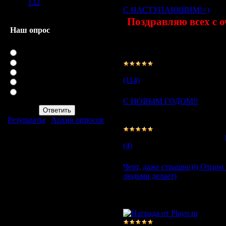
132
C НАСТУПАЮЩИМ!=)
Поздравляю всех с 
Наш опрос
Тигриной хватки, жизн
как вам ХБ?
Супер
можно больше улыбок 
ИЛ лучше
Просмотров:
32749
|
Добавил
С4 лучше
(114)
С3 лучше
а можно всех
посмотреть? =D
С НОВЫМ ГОДОМ!!
С НОВЫМ ГОДОМ, ДОРОГ
Результаты
|
Архив опросов
- ДОБРЫЕ, МИЛЫЕ ЛЮДИ.
Всего ответов:
29
Просмотров:
8975
|
Добавил:
(4)
Черт, даже страшно))) Отцом 
людьми делает)
Всё. Вы ОТЕЦ! Вы знаете все
в качестве консультанта, но 
ничего не знают об этой игре