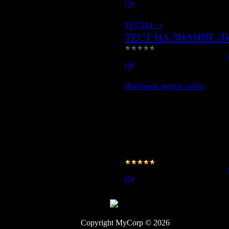
(3)
ТЕСТЫ =)
ТЕСТ НА ЗНАНИЕ ЛИ
Просмотров:
1077
|
Добавил:
(4)
Пробный запуск сайта
Добро пожаловать на 
Вообщем пока как есть, поти
Соклановцам: зарегьтесь, пр
в игре
Гостям: не порочить=)
Просмотров:
1036
|
Добавил:
(0)
Copyright MyCorp © 2026