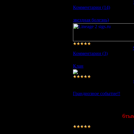
Просмотров:
2322
|
Добавил:
Комментарии (14)
звездная болезнь)
Просмотров:
1113
|
Добавил:
Комментарии (3)
Клан
Просмотров:
2439
|
Добавил:
Грандиозное событие!!
Сегодня, благодаря недюжему
КЛа, а также всех соклановце
Поздравляю всех с
6ты
Просмотров:
1039
|
Добавил: